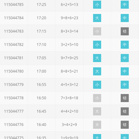
115044785
17:25
6+2+5=13
小
中
115044784
17:20
9+8+6=23
大
中
115044783
17:15
8+3+3=14
小
错
115044782
17:10
3+2+5=10
小
中
115044781
17:05
9+7+9=25
大
中
115044780
17:00
8+8+5=21
大
中
115044779
16:55
4+5+3=12
小
中
115044778
16:50
7+3+8=18
小
错
115044777
16:45
4+4+2=10
大
错
115044776
16:40
3+4+2=9
大
错
115044775
16:35
1+9+9=19
大
中