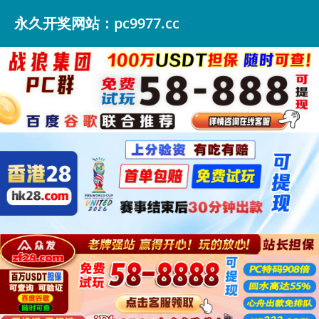
永久开奖网站：pc9977.cc