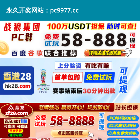
永久开奖网站：pc9977.cc