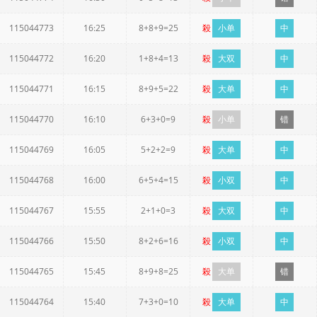
115044773
16:25
8+8+9=25
殺
小单
中
115044772
16:20
1+8+4=13
殺
大双
中
115044771
16:15
8+9+5=22
殺
大单
中
115044770
16:10
6+3+0=9
殺
小单
错
115044769
16:05
5+2+2=9
殺
大单
中
115044768
16:00
6+5+4=15
殺
小双
中
115044767
15:55
2+1+0=3
殺
大双
中
115044766
15:50
8+2+6=16
殺
小双
中
115044765
15:45
8+9+8=25
殺
大单
错
115044764
15:40
7+3+0=10
殺
大单
中