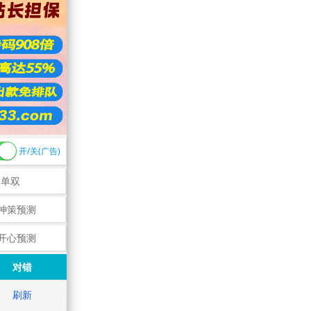
开/关(广告)
单双
神策预测
开心预测
对错
刷新