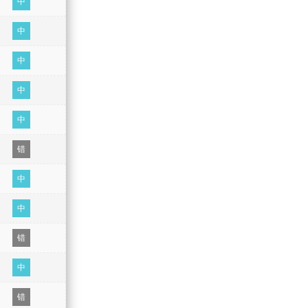
中
中
中
中
中
错
中
中
错
中
错