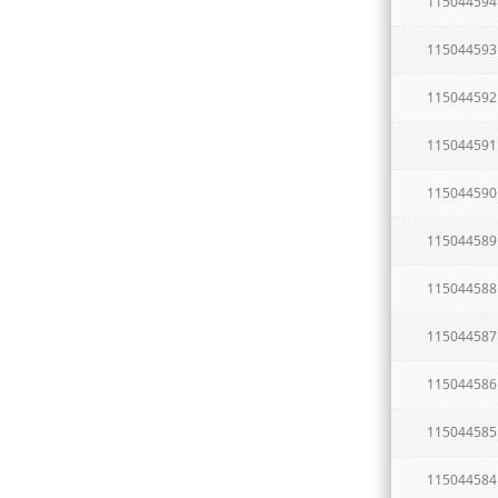
115044594
115044593
115044592
115044591
115044590
115044589
115044588
115044587
115044586
115044585
115044584