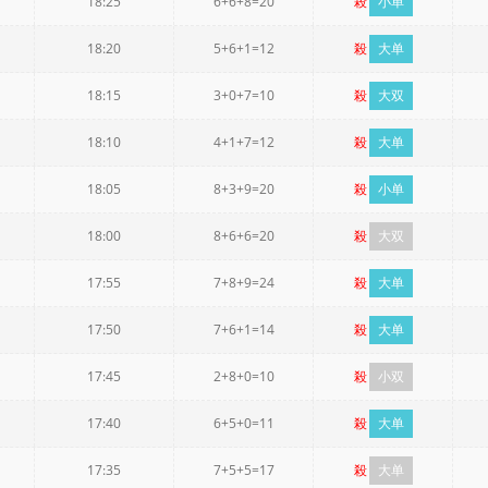
18:25
6+6+8=20
殺
小单
18:20
5+6+1=12
殺
大单
18:15
3+0+7=10
殺
大双
18:10
4+1+7=12
殺
大单
18:05
8+3+9=20
殺
小单
18:00
8+6+6=20
殺
大双
17:55
7+8+9=24
殺
大单
17:50
7+6+1=14
殺
大单
17:45
2+8+0=10
殺
小双
17:40
6+5+0=11
殺
大单
17:35
7+5+5=17
殺
大单