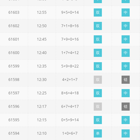
61603
12:55
9+5+0=14
双
中
61602
12:50
7+1+8=16
双
中
61601
12:45
7+9+0=16
双
中
61600
12:40
1+7+4=12
双
中
61599
12:35
5+9+8=22
双
中
61598
12:30
4+2+1=7
双
错
61597
12:25
8+6+4=18
双
中
61596
12:17
6+7+4=17
双
错
61595
12:15
0+5+9=14
双
中
61594
12:10
1+0+6=7
单
中