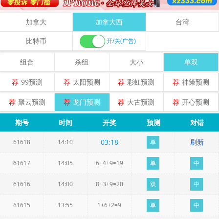
加拿大
加拿大西
台湾
比特币
开/关(广告)
组合
杀组
大小
单双
荐
99预测
荐
太阳预测
荐
彩虹预测
荐
神策预测
荐
聚云预测
荐
龙门预测
荐
大古预测
荐
开心预测
期号
时间
开奖
预测
对错
03
:
17
刷新
61618
14:10
单
61617
14:05
6+4+9=19
单
中
61616
14:00
8+3+9=20
双
中
61615
13:55
1+6+2=9
单
中