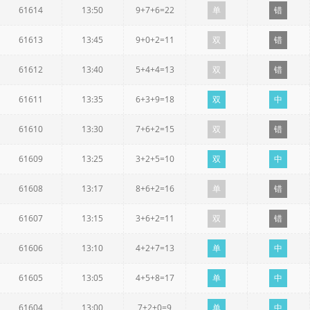
61614
13:50
9+7+6=22
单
错
61613
13:45
9+0+2=11
双
错
61612
13:40
5+4+4=13
双
错
61611
13:35
6+3+9=18
双
中
61610
13:30
7+6+2=15
双
错
61609
13:25
3+2+5=10
双
中
61608
13:17
8+6+2=16
单
错
61607
13:15
3+6+2=11
双
错
61606
13:10
4+2+7=13
单
中
61605
13:05
4+5+8=17
单
中
61604
13:00
7+2+0=9
单
中