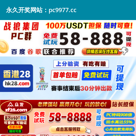
永久开奖网站：pc9977.cc