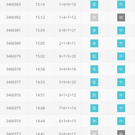
3466983
15:16
1+9+0=10
双
中
3466982
15:12
1+4+7=12
单
错
3466981
15:09
6+8+7=21
单
中
3466980
15:05
2+1+8=11
单
中
3466979
15:02
8+7+5=20
双
中
3466978
14:58
3+4+9=16
双
中
3466977
14:55
5+9+6=20
双
中
3466976
14:51
9+1+2=12
双
中
3466975
14:48
7+6+1=14
双
中
3466974
14:44
6+3+6=15
单
中
3466973
14:41
0+8+4=12
单
错