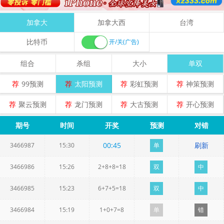
加拿大
加拿大西
台湾
比特币
开/关(广告)
组合
杀组
大小
单双
荐
99预测
荐
太阳预测
荐
彩虹预测
荐
神策预测
荐
聚云预测
荐
龙门预测
荐
大古预测
荐
开心预测
期号
时间
开奖
预测
对错
00
:
45
刷新
3466987
15:30
单
3466986
15:26
2+8+8=18
双
中
3466985
15:23
6+7+5=18
双
中
3466984
15:19
1+0+7=8
单
错