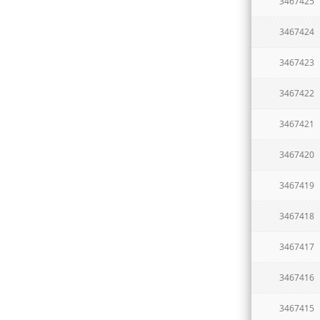
3467425
3467424
3467423
3467422
3467421
3467420
3467419
3467418
3467417
3467416
3467415