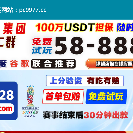
站：pc9977.cc