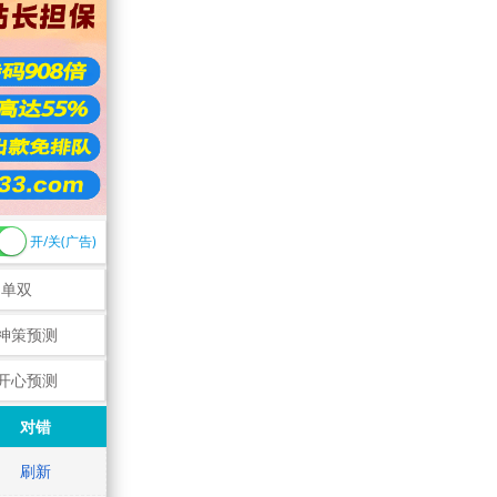
开/关(广告)
单双
神策预测
开心预测
对错
刷新