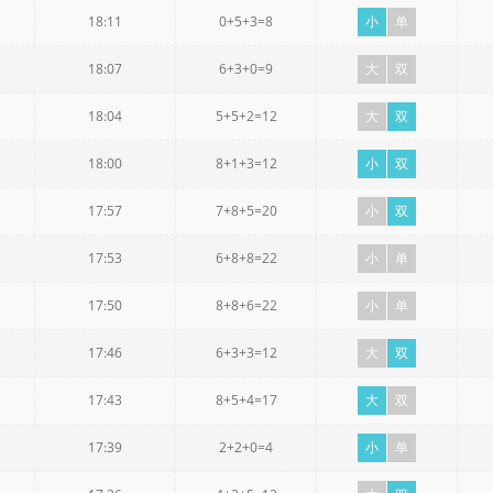
18:11
0+5+3=8
小
单
18:07
6+3+0=9
大
双
18:04
5+5+2=12
大
双
18:00
8+1+3=12
小
双
17:57
7+8+5=20
小
双
17:53
6+8+8=22
小
单
17:50
8+8+6=22
小
单
17:46
6+3+3=12
大
双
17:43
8+5+4=17
大
双
17:39
2+2+0=4
小
单