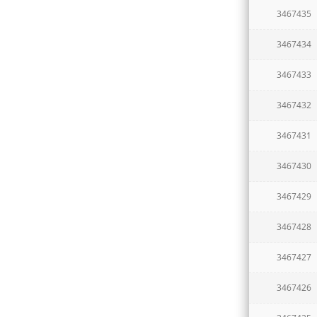
3467435
3467434
3467433
3467432
3467431
3467430
3467429
3467428
3467427
3467426